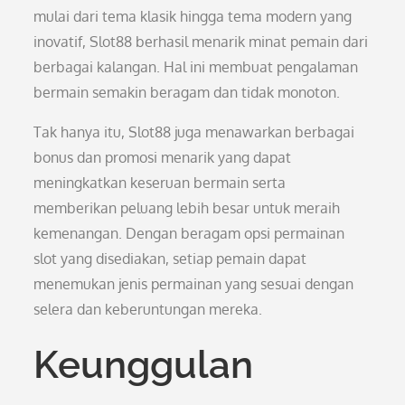
mulai dari tema klasik hingga tema modern yang
inovatif, Slot88 berhasil menarik minat pemain dari
berbagai kalangan. Hal ini membuat pengalaman
bermain semakin beragam dan tidak monoton.
Tak hanya itu, Slot88 juga menawarkan berbagai
bonus dan promosi menarik yang dapat
meningkatkan keseruan bermain serta
memberikan peluang lebih besar untuk meraih
kemenangan. Dengan beragam opsi permainan
slot yang disediakan, setiap pemain dapat
menemukan jenis permainan yang sesuai dengan
selera dan keberuntungan mereka.
Keunggulan