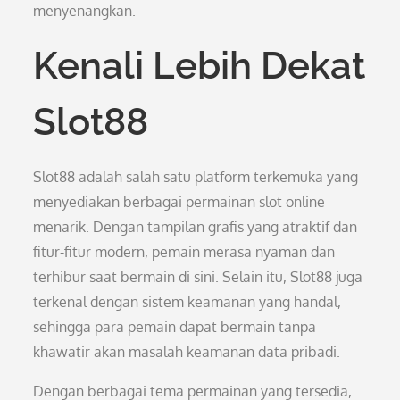
menyenangkan.
Kenali Lebih Dekat
Slot88
Slot88 adalah salah satu platform terkemuka yang
menyediakan berbagai permainan slot online
menarik. Dengan tampilan grafis yang atraktif dan
fitur-fitur modern, pemain merasa nyaman dan
terhibur saat bermain di sini. Selain itu, Slot88 juga
terkenal dengan sistem keamanan yang handal,
sehingga para pemain dapat bermain tanpa
khawatir akan masalah keamanan data pribadi.
Dengan berbagai tema permainan yang tersedia,