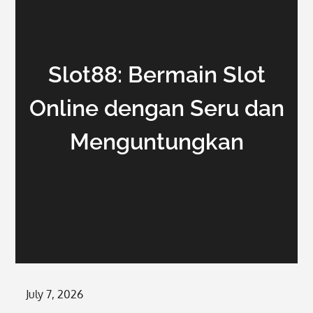
Slot88: Bermain Slot
Online dengan Seru dan
Menguntungkan
Posted
July 7, 2026