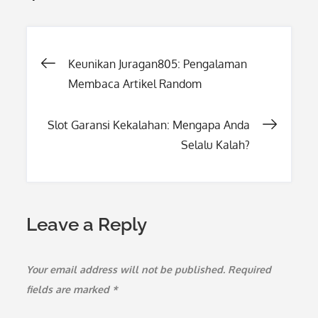
Post
Keunikan Juragan805: Pengalaman
Membaca Artikel Random
navigation
Slot Garansi Kekalahan: Mengapa Anda
Selalu Kalah?
Leave a Reply
Your email address will not be published.
Required
fields are marked
*