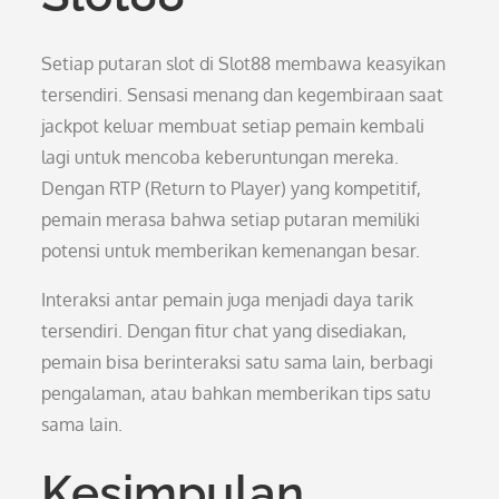
Setiap putaran slot di Slot88 membawa keasyikan
tersendiri. Sensasi menang dan kegembiraan saat
jackpot keluar membuat setiap pemain kembali
lagi untuk mencoba keberuntungan mereka.
Dengan RTP (Return to Player) yang kompetitif,
pemain merasa bahwa setiap putaran memiliki
potensi untuk memberikan kemenangan besar.
Interaksi antar pemain juga menjadi daya tarik
tersendiri. Dengan fitur chat yang disediakan,
pemain bisa berinteraksi satu sama lain, berbagi
pengalaman, atau bahkan memberikan tips satu
sama lain.
Kesimpulan