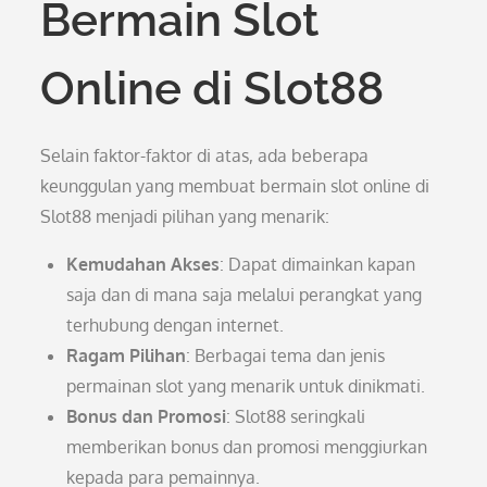
Bermain Slot
Online di Slot88
Selain faktor-faktor di atas, ada beberapa
keunggulan yang membuat bermain slot online di
Slot88 menjadi pilihan yang menarik:
Kemudahan Akses
: Dapat dimainkan kapan
saja dan di mana saja melalui perangkat yang
terhubung dengan internet.
Ragam Pilihan
: Berbagai tema dan jenis
permainan slot yang menarik untuk dinikmati.
Bonus dan Promosi
: Slot88 seringkali
memberikan bonus dan promosi menggiurkan
kepada para pemainnya.