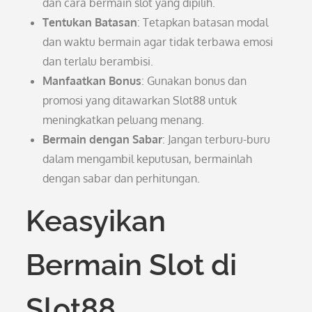
dan cara bermain slot yang dipilih.
Tentukan Batasan
: Tetapkan batasan modal
dan waktu bermain agar tidak terbawa emosi
dan terlalu berambisi.
Manfaatkan Bonus
: Gunakan bonus dan
promosi yang ditawarkan Slot88 untuk
meningkatkan peluang menang.
Bermain dengan Sabar
: Jangan terburu-buru
dalam mengambil keputusan, bermainlah
dengan sabar dan perhitungan.
Keasyikan
Bermain Slot di
Slot88