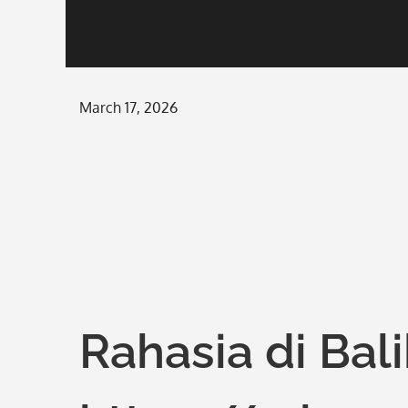
Posted
March 17, 2026
on
Rahasia di Bali