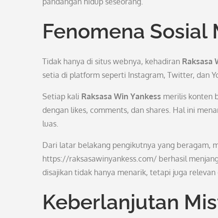
pandangan hidup seseorang.
Fenomena Sosial 
Tidak hanya di situs webnya, kehadiran
Raksasa 
setia di platform seperti Instagram, Twitter, dan
Setiap kali
Raksasa Win Yankess
merilis konten 
dengan likes, comments, dan shares. Hal ini mena
luas.
Dari latar belakang pengikutnya yang beragam, m
https://raksasawinyankess.com/ berhasil menjan
disajikan tidak hanya menarik, tetapi juga rele
Keberlanjutan Mis