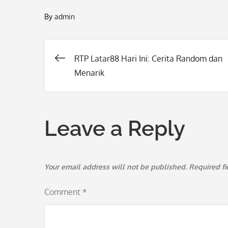
By
admin
RTP Latar88 Hari Ini: Cerita Random dan
Post
Menarik
navigation
Leave a Reply
Your email address will not be published.
Required f
Comment
*