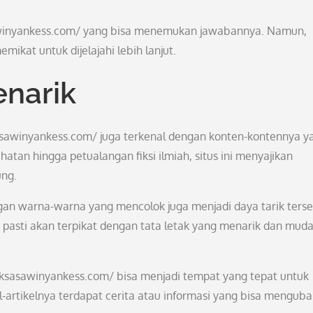
awinyankess.com/ yang bisa menemukan jawabannya. Namun,
ikat untuk dijelajahi lebih lanjut.
enarik
sasawinyankess.com/ juga terkenal dengan konten-kontennya y
ehatan hingga petualangan fiksi ilmiah, situs ini menyajikan
ung.
ngan warna-warna yang mencolok juga menjadi daya tarik tersen
 pasti akan terpikat dengan tata letak yang menarik dan mud
/raksasawinyankess.com/ bisa menjadi tempat yang tepat untuk
l-artikelnya terdapat cerita atau informasi yang bisa mengub