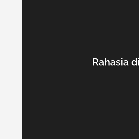
Rahasia d