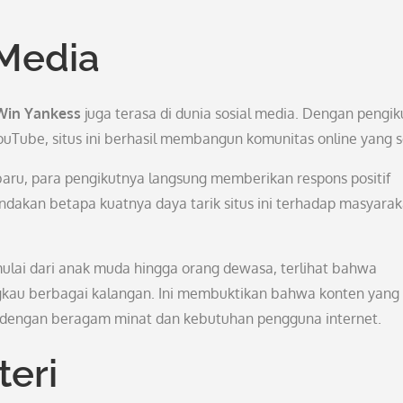
Media
Win Yankess
juga terasa di dunia sosial media. Dengan pengik
 YouTube, situs ini berhasil membangun komunitas online yang s
baru, para pengikutnya langsung memberikan respons positif
ndakan betapa kuatnya daya tarik situs ini terhadap masyarak
ulai dari anak muda hingga orang dewasa, terlihat bahwa
gkau berbagai kalangan. Ini membuktikan bahwa konten yang
van dengan beragam minat dan kebutuhan pengguna internet.
teri