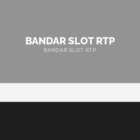
BANDAR SLOT RTP
BANDAR SLOT RTP