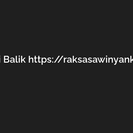
i Balik https://raksasawinya