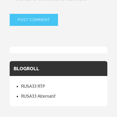
BLOGROLL
RUSA33 RTP
RUSA33 Alternatif