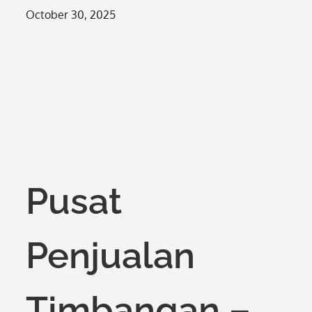
Posted
October 30, 2025
on
Pusat
Penjualan
Timbangan –