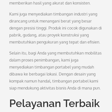
memberikan hasil yang akurat dan konsisten.
Kami juga menyediakan timbangan industri yang
dirancang untuk menangani berat yang besar
dengan presisi tinggi. Produk ini cocok digunakan di
pabrik, gudang, atau proyek konstruksi yang
membutuhkan pengukuran yang tepat dan efisien.
Selain itu, bagi Anda yang membutuhkan mobilitas
dalam proses penimbangan, kami juga
menyediakan timbangan portabel yang mudah
dibawa ke berbagai lokasi. Dengan desain yang
kompak namun handal, timbangan portabel kami
siap mendukung aktivitas bisnis Anda di mana pun.
Pelayanan Terbaik