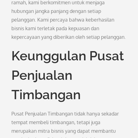
ramah, kami berkomitmen untuk menjaga
hubungan jangka panjang dengan setiap
pelanggan. Kami percaya bahwa keberhasilan
bisnis kami terletak pada kepuasan dan
kepercayaan yang diberikan oleh setiap pelanggan.
Keunggulan Pusat
Penjualan
Timbangan
Pusat Penjualan Timbangan tidak hanya sekadar
tempat membeli timbangan, tetapi juga
merupakan mitra bisnis yang dapat membantu