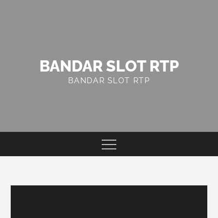
Skip
to
content
BANDAR SLOT RTP
BANDAR SLOT RTP