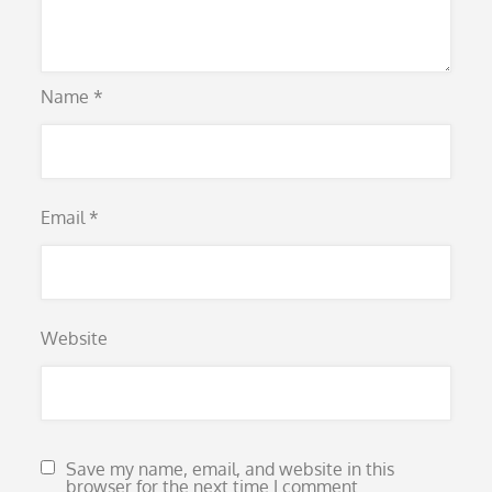
Name
*
Email
*
Website
Save my name, email, and website in this
browser for the next time I comment.