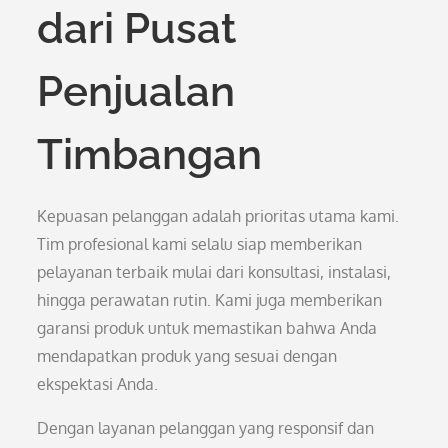
dari Pusat
Penjualan
Timbangan
Kepuasan pelanggan adalah prioritas utama kami.
Tim profesional kami selalu siap memberikan
pelayanan terbaik mulai dari konsultasi, instalasi,
hingga perawatan rutin. Kami juga memberikan
garansi produk untuk memastikan bahwa Anda
mendapatkan produk yang sesuai dengan
ekspektasi Anda.
Dengan layanan pelanggan yang responsif dan