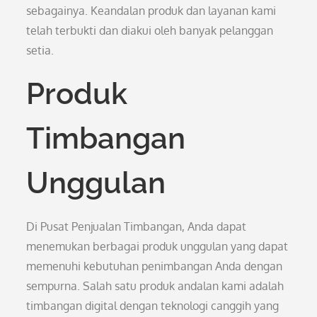
sebagainya. Keandalan produk dan layanan kami
telah terbukti dan diakui oleh banyak pelanggan
setia.
Produk
Timbangan
Unggulan
Di Pusat Penjualan Timbangan, Anda dapat
menemukan berbagai produk unggulan yang dapat
memenuhi kebutuhan penimbangan Anda dengan
sempurna. Salah satu produk andalan kami adalah
timbangan digital dengan teknologi canggih yang