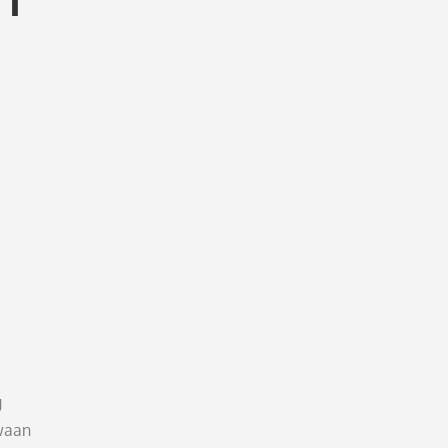
g
ewaan