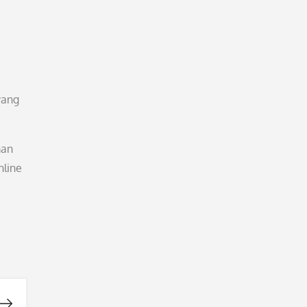
yang
man
nline