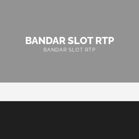
BANDAR SLOT RTP
BANDAR SLOT RTP