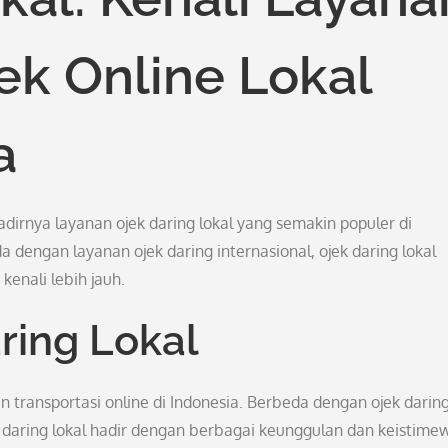
k Online Lokal
a
dirnya layanan ojek daring lokal yang semakin populer di
 dengan layanan ojek daring internasional, ojek daring lokal
kenali lebih jauh.
ring Lokal
n transportasi online di Indonesia. Berbeda dengan ojek darin
ek daring lokal hadir dengan berbagai keunggulan dan keistim