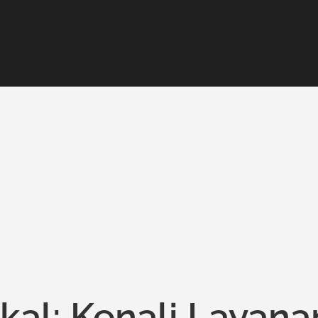
kal: Kenali Layana