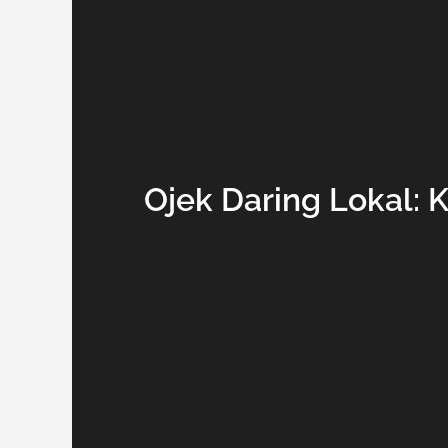
Ojek Daring Lokal: 