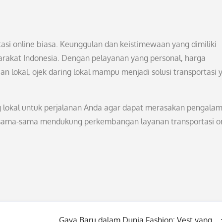
tasi online biasa. Keunggulan dan keistimewaan yang dimiliki
arakat Indonesia. Dengan pelayanan yang personal, harga
an lokal, ojek daring lokal mampu menjadi solusi transportasi 
g lokal untuk perjalanan Anda agar dapat merasakan pengala
ersama-sama mendukung perkembangan layanan transportasi o
Gaya Baru dalam Dunia Fashion: Vest yang