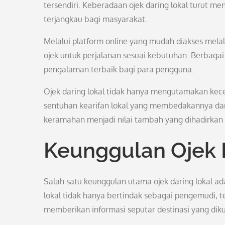
tersendiri. Keberadaan ojek daring lokal turut m
terjangkau bagi masyarakat.
Melalui platform online yang mudah diakses mela
ojek untuk perjalanan sesuai kebutuhan. Berbaga
pengalaman terbaik bagi para pengguna.
Ojek daring lokal tidak hanya mengutamakan ke
sentuhan kearifan lokal yang membedakannya dar
keramahan menjadi nilai tambah yang dihadirkan d
Keunggulan Ojek 
Salah satu keunggulan utama ojek daring lokal a
lokal tidak hanya bertindak sebagai pengemudi, 
memberikan informasi seputar destinasi yang diku