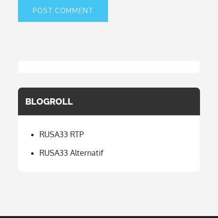
BLOGROLL
RUSA33 RTP
RUSA33 Alternatif