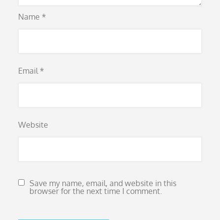
Name
*
Email
*
Website
Save my name, email, and website in this
browser for the next time I comment.