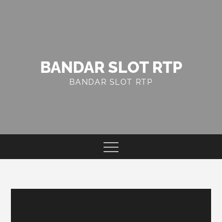
Skip
to
content
BANDAR SLOT RTP
BANDAR SLOT RTP