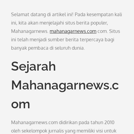
Selamat datang di artikel ini! Pada kesempatan kali
ini, kita akan menjelajahi situs berita populer,
Mahanagarnews.
mahanagarnews.com
com. Situs
ini telah menjadi sumber berita terpercaya bagi
banyak pembaca di seluruh dunia.
Sejarah
Mahanagarnews.c
om
Mahanagarnews.com didirikan pada tahun 2010
oleh sekelompok jurnalis yang memiliki visi untuk