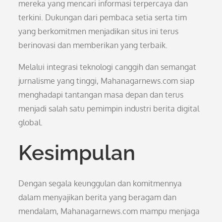
mereka yang mencari informasi terpercaya dan
terkini. Dukungan dari pembaca setia serta tim
yang berkomitmen menjadikan situs ini terus
berinovasi dan memberikan yang terbaik.
Melalui integrasi teknologi canggih dan semangat
jurnalisme yang tinggi, Mahanagarnews.com siap
menghadapi tantangan masa depan dan terus
menjadi salah satu pemimpin industri berita digital
global.
Kesimpulan
Dengan segala keunggulan dan komitmennya
dalam menyajikan berita yang beragam dan
mendalam, Mahanagarnews.com mampu menjaga