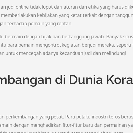
n judi online tidak luput dari aturan dan etika yang harus diik
ng memberlakukan kebijakan yang ketat terkait dengan tanggu
ngan terhadap pemain yang rentan.
alu bermain dengan bijak dan bertanggung jawab. Banyak situs 
tu para pemain mengontrol kegiatan berjudi mereka, seperti f
ujuan untuk mencegah adanya kecanduan judi dan melindungi
embangan di Dunia Kor
dan perkembangan yang pesat. Para pelaku industri terus beru
main dengan menghadirkan fitur-fitur baru dan permainan y