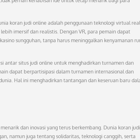
 tidak pernah kehabisan ide untuk tetap menarik bagi para
nia koran judi online adalah penggunaan teknologi virtual real
ebih imersif dan realistis. Dengan VR, para pemain dapat
di kasino sungguhan, tanpa harus meninggalkan kenyamanan r
i antar situs judi online untuk menghadirkan turnamen dan
ain dapat berpartisipasi dalam turnamen internasional dan
dunia. Hal ini menghadirkan tantangan dan keseruan baru da
sah menarik dan inovasi yang terus berkembang. Dunia koran judi
n, namun juga tentang solidaritas, teknologi canggih, serta