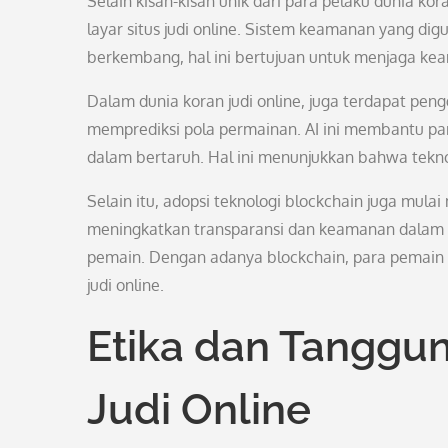
Selain kisah-kisah unik dari para pelaku dunia kora
layar situs judi online. Sistem keamanan yang dig
berkembang, hal ini bertujuan untuk menjaga kea
Dalam dunia koran judi online, juga terdapat pen
memprediksi pola permainan. AI ini membantu pa
dalam bertaruh. Hal ini menunjukkan bahwa teknol
Selain itu, adopsi teknologi blockchain juga mula
meningkatkan transparansi dan keamanan dalam pr
pemain. Dengan adanya blockchain, para pemain 
judi online.
Etika dan Tanggun
Judi Online