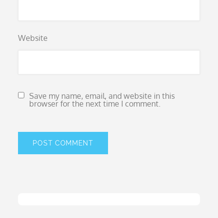
Website
Save my name, email, and website in this
browser for the next time I comment.