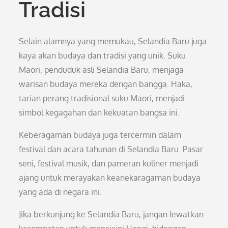
Tradisi
Selain alamnya yang memukau, Selandia Baru juga
kaya akan budaya dan tradisi yang unik. Suku
Maori, penduduk asli Selandia Baru, menjaga
warisan budaya mereka dengan bangga. Haka,
tarian perang tradisional suku Maori, menjadi
simbol kegagahan dan kekuatan bangsa ini.
Keberagaman budaya juga tercermin dalam
festival dan acara tahunan di Selandia Baru. Pasar
seni, festival musik, dan pameran kuliner menjadi
ajang untuk merayakan keanekaragaman budaya
yang ada di negara ini.
Jika berkunjung ke Selandia Baru, jangan lewatkan