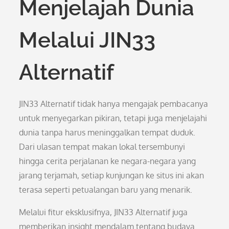
Menjelajah Dunia
Melalui JIN33
Alternatif
JIN33 Alternatif tidak hanya mengajak pembacanya
untuk menyegarkan pikiran, tetapi juga menjelajahi
dunia tanpa harus meninggalkan tempat duduk.
Dari ulasan tempat makan lokal tersembunyi
hingga cerita perjalanan ke negara-negara yang
jarang terjamah, setiap kunjungan ke situs ini akan
terasa seperti petualangan baru yang menarik.
Melalui fitur eksklusifnya, JIN33 Alternatif juga
memberikan insight mendalam tentang budaya