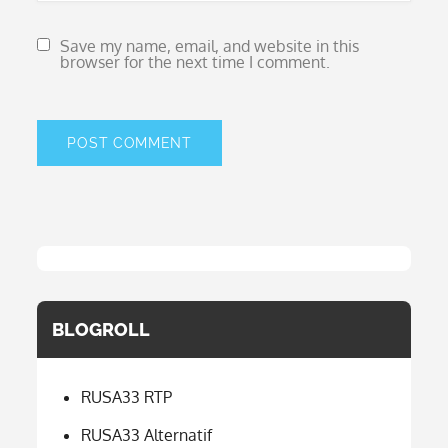
Save my name, email, and website in this
browser for the next time I comment.
BLOGROLL
RUSA33 RTP
RUSA33 Alternatif