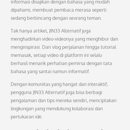
informasi disajikan dengan bahasa yang mudah
dipahami, membuat pembaca merasa seperti
sedang berbincang dengan seorang teman.
Tak hanya artikel, JIN33 Alternatif juga
menghadirkan video-videonya yang menghibur dan
menginspirasi. Dari vlog perjalanan hingga tutorial
memasak, setiap video di platform ini selalu
berhasil menarik perhatian pemirsa dengan tata
bahasa yang santai namun informatif.
Dengan komunitas yang hangat dan interaktif,
pengguna JIN33 Alternatif juga bisa berbagi
pengalaman dan tips mereka sendiri, menciptakan
lingkungan yang mendukung kolaborasi dan
pertukaran ide.