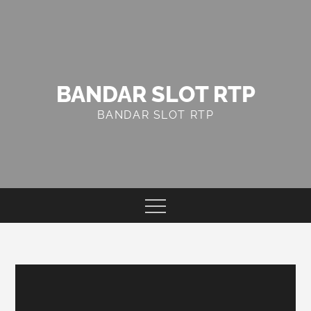
Skip
to
content
BANDAR SLOT RTP
BANDAR SLOT RTP