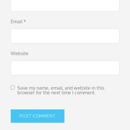
Email
*
Website
Save my name, email, and website in this
browser for the next time I comment.