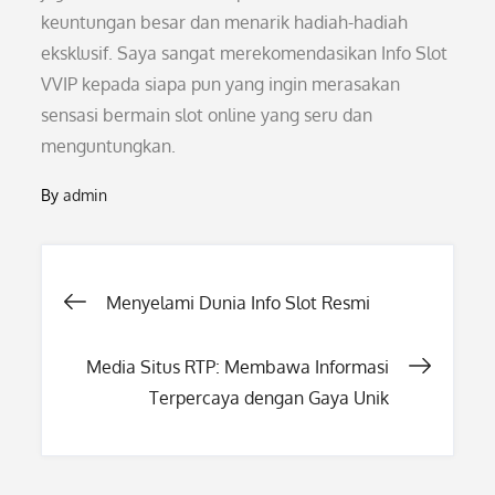
keuntungan besar dan menarik hadiah-hadiah
eksklusif. Saya sangat merekomendasikan Info Slot
VVIP kepada siapa pun yang ingin merasakan
sensasi bermain slot online yang seru dan
menguntungkan.
By
admin
Post
Menyelami Dunia Info Slot Resmi
navigation
Media Situs RTP: Membawa Informasi
Terpercaya dengan Gaya Unik