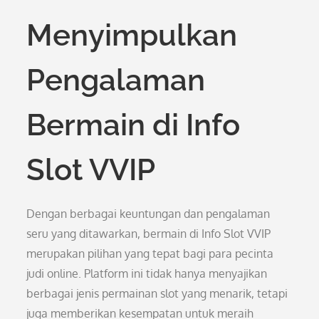
Menyimpulkan
Pengalaman
Bermain di Info
Slot VVIP
Dengan berbagai keuntungan dan pengalaman
seru yang ditawarkan, bermain di Info Slot VVIP
merupakan pilihan yang tepat bagi para pecinta
judi online. Platform ini tidak hanya menyajikan
berbagai jenis permainan slot yang menarik, tetapi
juga memberikan kesempatan untuk meraih