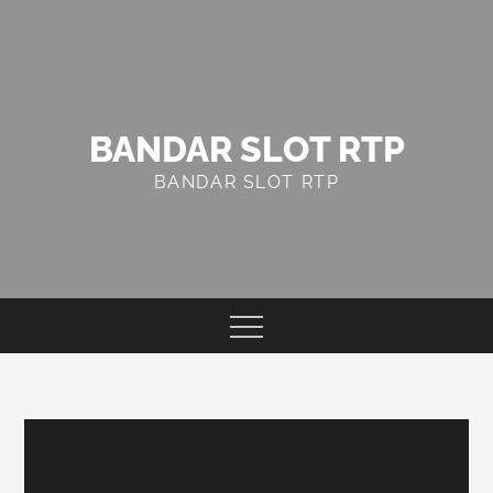
Skip
to
content
BANDAR SLOT RTP
BANDAR SLOT RTP