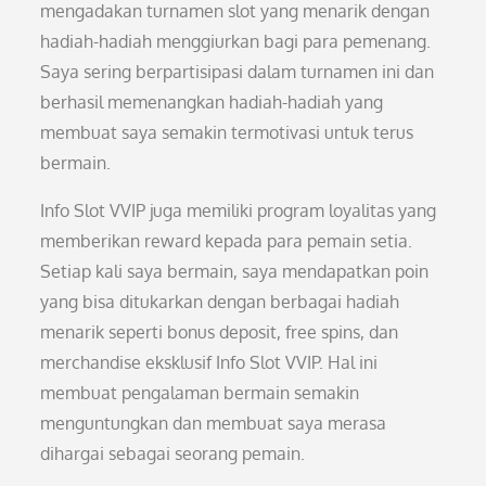
mengadakan turnamen slot yang menarik dengan
hadiah-hadiah menggiurkan bagi para pemenang.
Saya sering berpartisipasi dalam turnamen ini dan
berhasil memenangkan hadiah-hadiah yang
membuat saya semakin termotivasi untuk terus
bermain.
Info Slot VVIP juga memiliki program loyalitas yang
memberikan reward kepada para pemain setia.
Setiap kali saya bermain, saya mendapatkan poin
yang bisa ditukarkan dengan berbagai hadiah
menarik seperti bonus deposit, free spins, dan
merchandise eksklusif Info Slot VVIP. Hal ini
membuat pengalaman bermain semakin
menguntungkan dan membuat saya merasa
dihargai sebagai seorang pemain.