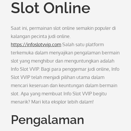
Slot Online
Saat ini, permainan slot online semakin populer di
kalangan pecinta judi online.
https://infoslotvvip.com
Salah satu platform
terkemuka dalam menyajikan pengalaman bermain
slot yang menghibur dan menguntungkan adalah
Info Slot VVIP. Bagi para penggemar judi online, Info
Slot VVIP telah menjadi pilihan utama dalam
mencari keseruan dan keuntungan dalam bermain
slot. Apa yang membuat Info Slot VVIP begitu
menarik? Mari kita eksplor lebih dalam!
Pengalaman