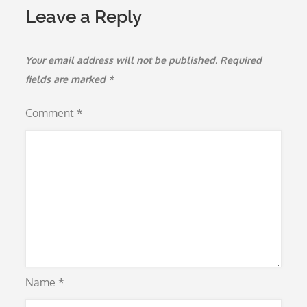
Leave a Reply
Your email address will not be published.
Required
fields are marked
*
Comment
*
Name
*