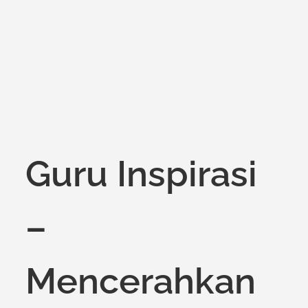
on
Guru Inspirasi
–
Mencerahkan