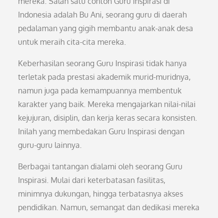
mereka. Salah satu contoh Guru Inspirasi di
Indonesia adalah Bu Ani, seorang guru di daerah
pedalaman yang gigih membantu anak-anak desa
untuk meraih cita-cita mereka.
Keberhasilan seorang Guru Inspirasi tidak hanya
terletak pada prestasi akademik murid-muridnya,
namun juga pada kemampuannya membentuk
karakter yang baik. Mereka mengajarkan nilai-nilai
kejujuran, disiplin, dan kerja keras secara konsisten.
Inilah yang membedakan Guru Inspirasi dengan
guru-guru lainnya.
Berbagai tantangan dialami oleh seorang Guru
Inspirasi. Mulai dari keterbatasan fasilitas,
minimnya dukungan, hingga terbatasnya akses
pendidikan. Namun, semangat dan dedikasi mereka