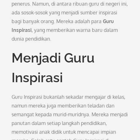
penerus. Namun, di antara ribuan guru di negeri ini,
ada sosok-sosok yang menjadi sumber inspirasi
bagi banyak orang. Mereka adalah para
Guru
Inspirasi
, yang memberikan warna baru dalam
dunia pendidikan.
Menjadi Guru
Inspirasi
Guru Inspirasi bukanlah sekadar mengajar di kelas,
namun mereka juga memberikan teladan dan
semangat kepada murid-muridnya. Mereka menjadi
panutan dalam setiap langkah pendidikan,
memotivasi anak didik untuk mencapai impian