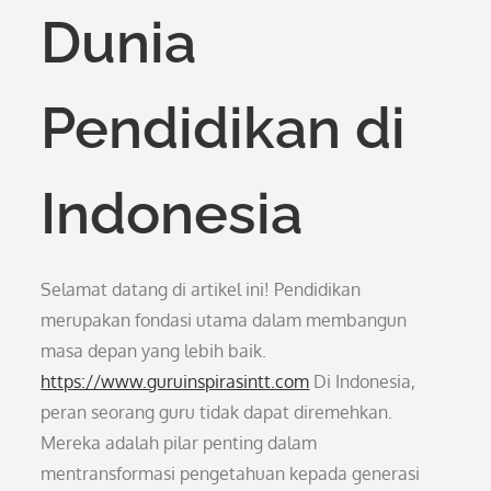
Dunia
Pendidikan di
Indonesia
Selamat datang di artikel ini! Pendidikan
merupakan fondasi utama dalam membangun
masa depan yang lebih baik.
https://www.guruinspirasintt.com
Di Indonesia,
peran seorang guru tidak dapat diremehkan.
Mereka adalah pilar penting dalam
mentransformasi pengetahuan kepada generasi