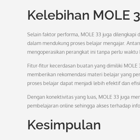
Kelebihan MOLE 
Selain faktor performa, MOLE 33 juga dilengkapi
dalam mendukung proses belajar mengajar. Anta
mengoperasikan perangkat ini tanpa perlu waktu 
Fitur-fitur kecerdasan buatan yang dimiliki MOLE 
memberikan rekomendasi materi belajar yang per
proses belajar dapat menjadi lebih efektif dan efis
Dengan konektivitas yang luas, MOLE 33 juga m
pembelajaran online sehingga akses terhadap inf
Kesimpulan