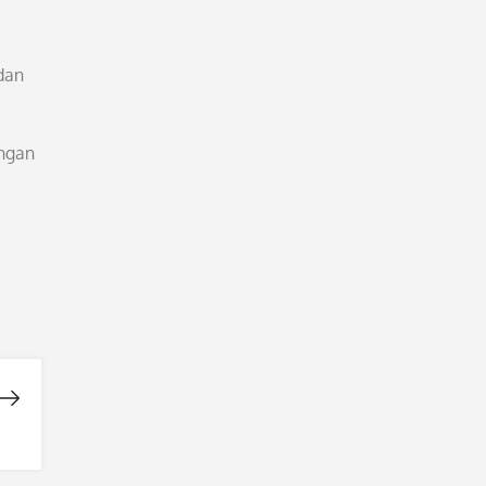
dan
angan