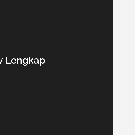
ew Lengkap