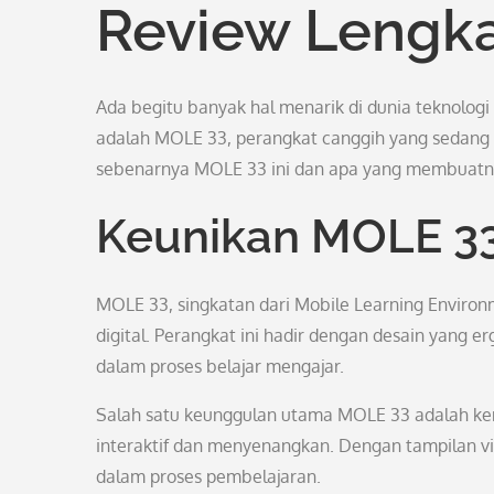
Review Lengk
Ada begitu banyak hal menarik di dunia teknolog
adalah MOLE 33, perangkat canggih yang sedang n
sebenarnya MOLE 33 ini dan apa yang membuatny
Keunikan MOLE 3
MOLE 33, singkatan dari Mobile Learning Environm
digital. Perangkat ini hadir dengan desain yang
dalam proses belajar mengajar.
Salah satu keunggulan utama MOLE 33 adalah k
interaktif dan menyenangkan. Dengan tampilan visu
dalam proses pembelajaran.