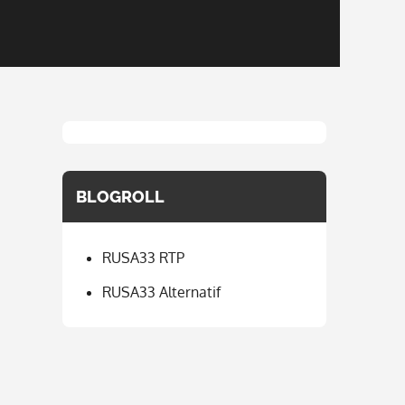
BLOGROLL
RUSA33 RTP
RUSA33 Alternatif