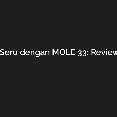
 Seru dengan MOLE 33: Revi