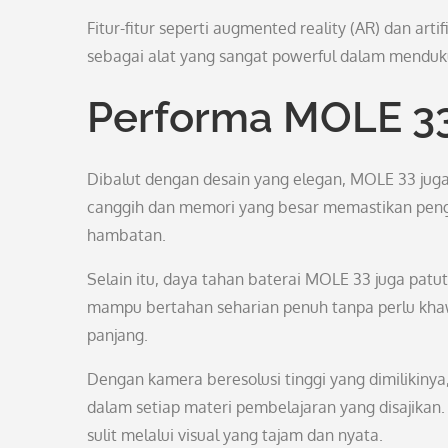
Fitur-fitur seperti augmented reality (AR) dan ar
sebagai alat yang sangat powerful dalam mendukung
Performa MOLE 3
Dibalut dengan desain yang elegan, MOLE 33 juga
canggih dan memori yang besar memastikan pengg
hambatan.
Selain itu, daya tahan baterai MOLE 33 juga patut
mampu bertahan seharian penuh tanpa perlu khaw
panjang.
Dengan kamera beresolusi tinggi yang dimilikiny
dalam setiap materi pembelajaran yang disajik
sulit melalui visual yang tajam dan nyata.