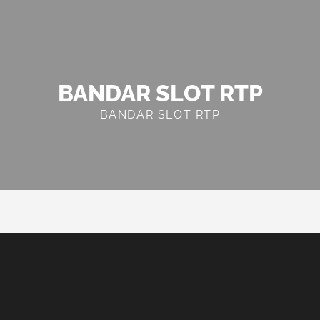
BANDAR SLOT RTP
BANDAR SLOT RTP