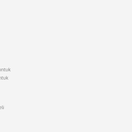
untuk
ntuk
li