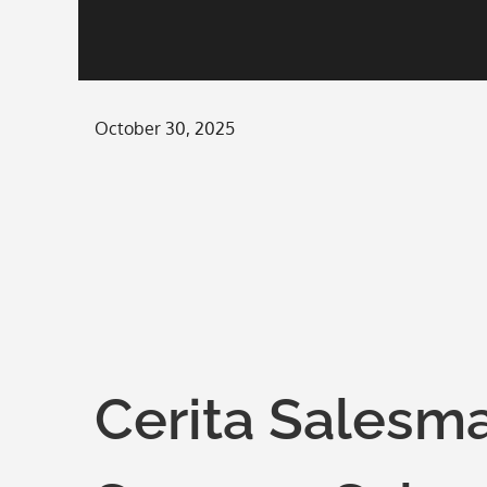
Posted
October 30, 2025
on
Cerita Salesm