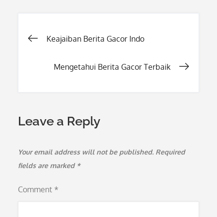
Post
Keajaiban Berita Gacor Indo
navigation
Mengetahui Berita Gacor Terbaik
Leave a Reply
Your email address will not be published.
Required
fields are marked
*
Comment
*