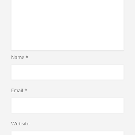
Name
*
Email
*
Website