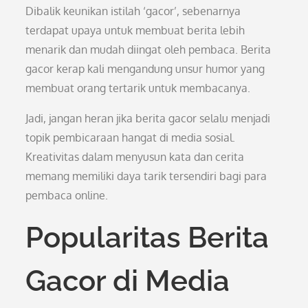
Dibalik keunikan istilah ‘gacor’, sebenarnya
terdapat upaya untuk membuat berita lebih
menarik dan mudah diingat oleh pembaca. Berita
gacor kerap kali mengandung unsur humor yang
membuat orang tertarik untuk membacanya.
Jadi, jangan heran jika berita gacor selalu menjadi
topik pembicaraan hangat di media sosial.
Kreativitas dalam menyusun kata dan cerita
memang memiliki daya tarik tersendiri bagi para
pembaca online.
Popularitas Berita
Gacor di Media