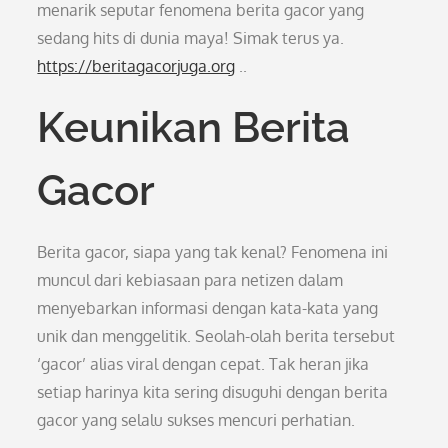
menarik seputar fenomena berita gacor yang
sedang hits di dunia maya! Simak terus ya.
https://beritagacorjuga.org
..
Keunikan Berita
Gacor
Berita gacor, siapa yang tak kenal? Fenomena ini
muncul dari kebiasaan para netizen dalam
menyebarkan informasi dengan kata-kata yang
unik dan menggelitik. Seolah-olah berita tersebut
‘gacor’ alias viral dengan cepat. Tak heran jika
setiap harinya kita sering disuguhi dengan berita
gacor yang selalu sukses mencuri perhatian.