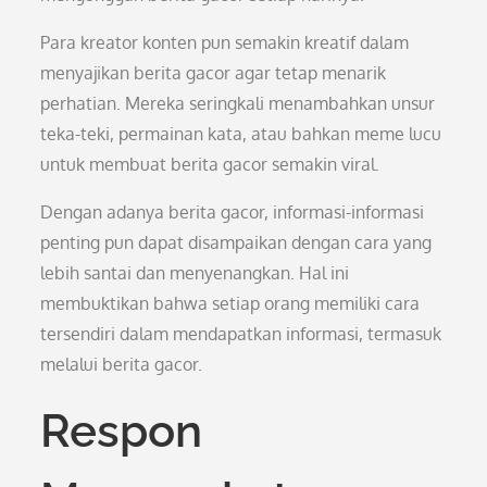
Para kreator konten pun semakin kreatif dalam
menyajikan berita gacor agar tetap menarik
perhatian. Mereka seringkali menambahkan unsur
teka-teki, permainan kata, atau bahkan meme lucu
untuk membuat berita gacor semakin viral.
Dengan adanya berita gacor, informasi-informasi
penting pun dapat disampaikan dengan cara yang
lebih santai dan menyenangkan. Hal ini
membuktikan bahwa setiap orang memiliki cara
tersendiri dalam mendapatkan informasi, termasuk
melalui berita gacor.
Respon