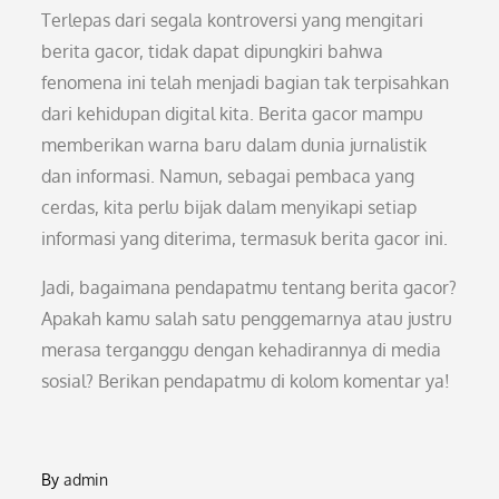
Terlepas dari segala kontroversi yang mengitari
berita gacor, tidak dapat dipungkiri bahwa
fenomena ini telah menjadi bagian tak terpisahkan
dari kehidupan digital kita. Berita gacor mampu
memberikan warna baru dalam dunia jurnalistik
dan informasi. Namun, sebagai pembaca yang
cerdas, kita perlu bijak dalam menyikapi setiap
informasi yang diterima, termasuk berita gacor ini.
Jadi, bagaimana pendapatmu tentang berita gacor?
Apakah kamu salah satu penggemarnya atau justru
merasa terganggu dengan kehadirannya di media
sosial? Berikan pendapatmu di kolom komentar ya!
By
admin