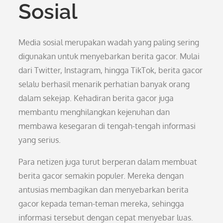
Sosial
Media sosial merupakan wadah yang paling sering
digunakan untuk menyebarkan berita gacor. Mulai
dari Twitter, Instagram, hingga TikTok, berita gacor
selalu berhasil menarik perhatian banyak orang
dalam sekejap. Kehadiran berita gacor juga
membantu menghilangkan kejenuhan dan
membawa kesegaran di tengah-tengah informasi
yang serius.
Para netizen juga turut berperan dalam membuat
berita gacor semakin populer. Mereka dengan
antusias membagikan dan menyebarkan berita
gacor kepada teman-teman mereka, sehingga
informasi tersebut dengan cepat menyebar luas.