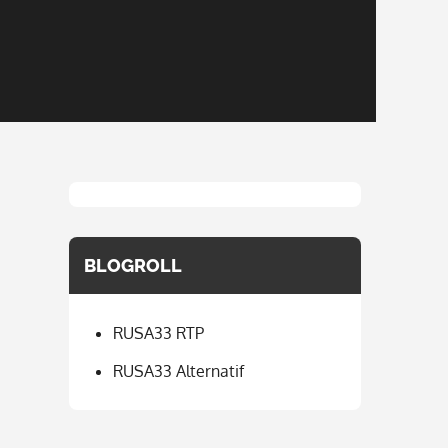
BLOGROLL
RUSA33 RTP
RUSA33 Alternatif