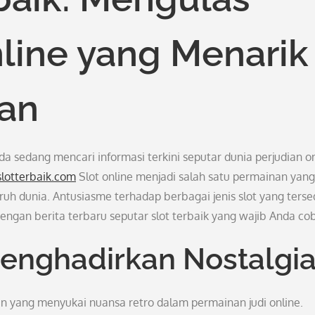
line yang Menarik
an
da sedang mencari informasi terkini seputar dunia perjudian on
slotterbaik.com
Slot online menjadi salah satu permainan yang
uruh dunia. Antusiasme terhadap berbagai jenis slot yang terse
engan berita terbaru seputar slot terbaik yang wajib Anda co
Menghadirkan Nostalgi
in yang menyukai nuansa retro dalam permainan judi online.