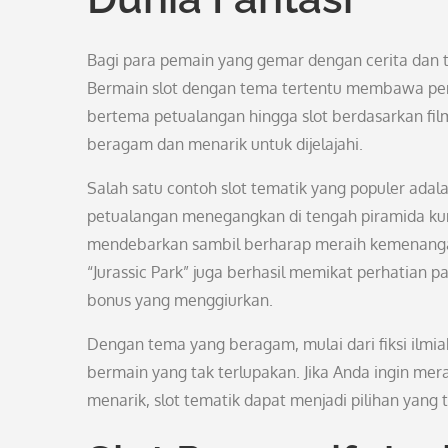
Bagi para pemain yang gemar dengan cerita dan t
Bermain slot dengan tema tertentu membawa pen
bertema petualangan hingga slot berdasarkan film
beragam dan menarik untuk dijelajahi.
Salah satu contoh slot tematik yang populer ada
petualangan menegangkan di tengah piramida kun
mendebarkan sambil berharap meraih kemenangan b
“Jurassic Park” juga berhasil memikat perhatian p
bonus yang menggiurkan.
Dengan tema yang beragam, mulai dari fiksi ilmi
bermain yang tak terlupakan. Jika Anda ingin mer
menarik, slot tematik dapat menjadi pilihan yang