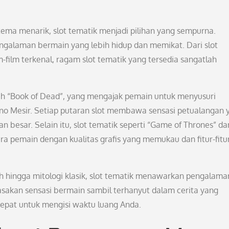
ema menarik, slot tematik menjadi pilihan yang sempurna.
galaman bermain yang lebih hidup dan memikat. Dari slot
-film terkenal, ragam slot tematik yang tersedia sangatlah
lah “Book of Dead”, yang mengajak pemain untuk menyusuri
o Mesir. Setiap putaran slot membawa sensasi petualangan 
esar. Selain itu, slot tematik seperti “Game of Thrones” da
ara pemain dengan kualitas grafis yang memukau dan fitur-fitu
ah hingga mitologi klasik, slot tematik menawarkan pengalama
asakan sensasi bermain sambil terhanyut dalam cerita yang
 tepat untuk mengisi waktu luang Anda.